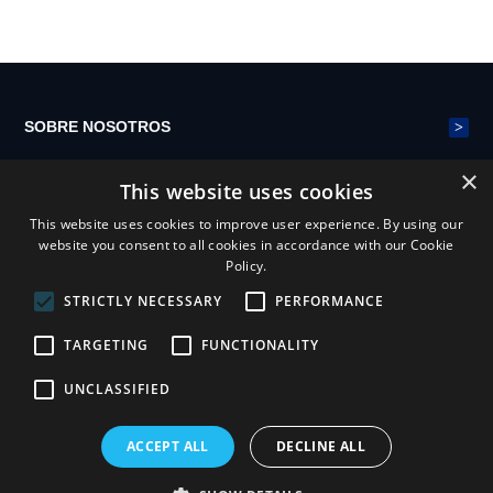
>
SOBRE NOSOTROS
×
This website uses cookies
>
CINTURÓN DE MALLA DE POLIÉSTER
This website uses cookies to improve user experience. By using our
website you consent to all cookies in accordance with our Cookie
Policy.
>
NOTICIAS
STRICTLY NECESSARY
PERFORMANCE
TARGETING
FUNCTIONALITY
UNCLASSIFIED
ACCEPT ALL
DECLINE ALL
Henan Yiheng Mesh Belt Industry Co.,ltd
Declaración de privacidad
Términos y condiciones