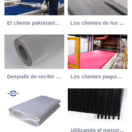
El cliente pakistaní ha ahorrado mucho el costo después de usar la correa de malla de la compañía Yiheng
Los clientes de los países bajos tienen muy buena opinión sobre la banda de malla espiral de Yiheng
Después de recibir la mercancía, el cliente jorddio una buena respuesta y ordenó 10 cinturones de malla más
Los clientes paquistaníes han logrado resultados ideales después de usar las correas de malla no tejida de Yiheng
Utilizando el menor tiempo para construir la confianza con el cliente.