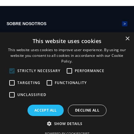
water permeability, ...
>
SOBRE NOSOTROS
×
This website uses cookies
>
CINTURÓN DE MALLA DE POLIÉSTER
This website uses cookies to improve user experience. By using our
website you consent to all cookies in accordance with our Cookie
Policy.
>
NOTICIAS
STRICTLY NECESSARY
PERFORMANCE
TARGETING
FUNCTIONALITY
UNCLASSIFIED
ACCEPT ALL
DECLINE ALL
Henan Yiheng Mesh Belt Industry Co.,ltd
Declaración de privacidad
Términos y condiciones
SHOW DETAILS
Mapa del sitio
cnzz
POWERED BY COOKIESCRIPT