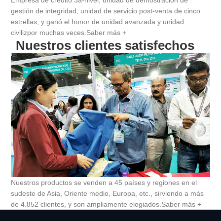
Empresa de crédito 3a-nivel, unidad de demostración de
gestión de integridad, unidad de servicio post-venta de cinco
estrellas, y ganó el honor de unidad avanzada y unidad
civilizpor muchas veces.
Saber más +
Nuestros clientes satisfechos
Nuestros productos se venden a 45 países y regiones en el
sudeste de Asia, Oriente medio, Europa, etc., sirviendo a más
de 4.852 clientes, y son ampliamente elogiados.
Saber más +