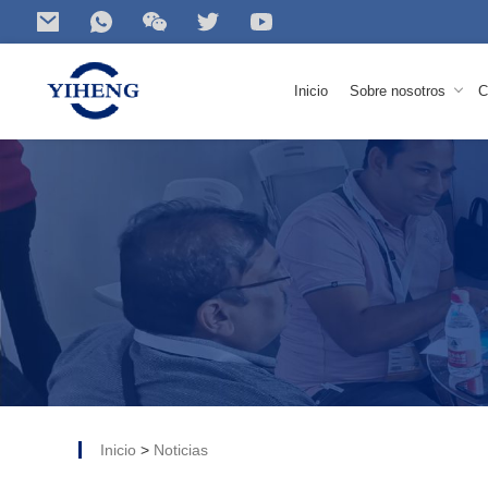
Inicio
Sobre nosotros
C
Perfil de la empres
Visita a la fábrica
buscar
Para su producto...
certificados
Centro de vídeo
Vía de desarrollo
Cultura de empres
Declaración de pri
Inicio
>
Noticias