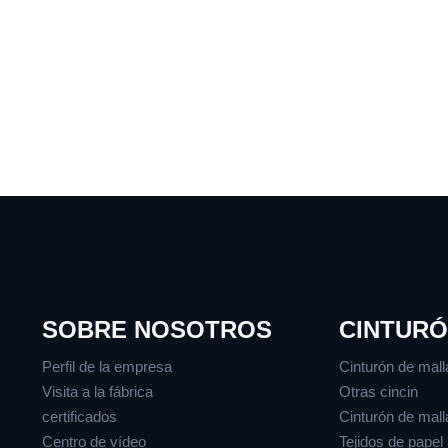
SOBRE NOSOTROS
CINTURÓ
Perfil de la empresa
Cinturón de mall
Visita a la fábrica
Otras cincin
certificados
Cinturón de malla
Centro de vídeo
Tejidos de papel