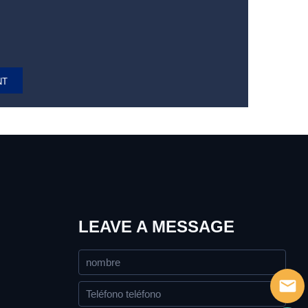
LEAVE A MESSAGE
ada@yhfi