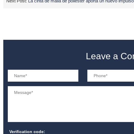
Next Post:
La cinta de malla de poliéster aporta un nuevo impuls
Leave a C
Verification code: