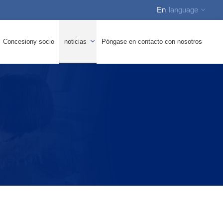
En
language
inglés
Concesiony socio
noticias
Póngase en contacto con nosotros
中文
ruso
español
Noticias de la empresa
árabe
Preguntas frecuentes
alemán
 en espiral, «««
 cuadrada de malla cuadrada de poliéster
 de tejido plano de poliéster
 transportadora
rón de malla antiestática
ngbone Pattern Filter Mesh (en inglés)
 de desulfur.
 de malla de producción de MDF